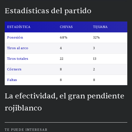
Estadísticas del partido
ESTADÍSTICA
CHIVAS
TIJUANA
Posesión
68%
32%
Tiros al arco
4
3
Tiros totales
22
13
Córners
8
2
Faltas
8
8
La efectividad, el gran pendiente
rojiblanco
TE PUEDE INTERESAR