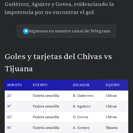
Gutiérrez, Aguirre y Govea, evidenciando la
impotencia por no encontrar el gol.
Síguenos en nuestro canal de Telegram
Goles y tarjetas del Chivas vs
Tijuana
MINUTO
EVENTO
JUGADOR
EQUIPO
22'
Tarjeta amarilla
B. Gutierrez
Chivas
37'
Tarjeta amarilla
D. Aguirre
Chivas
65'
Tarjeta amarilla
O. Govea
Chivas
81'
Tarjeta amarilla
A. Gomez
Tijuana