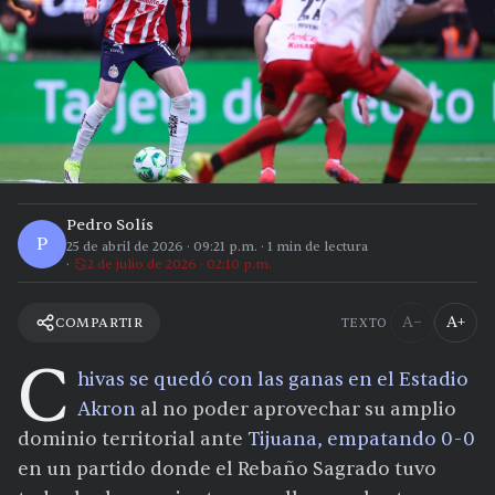
Pedro Solís
P
25 de abril de 2026
·
09:21 p.m.
·
1
min de lectura
2 de julio de 2026 · 02:10 p.m.
A−
A+
COMPARTIR
TEXTO
C
hivas se quedó con las ganas en el Estadio
Akron
al no poder aprovechar su amplio
dominio territorial ante
Tijuana, empatando 0-0
en un partido donde el Rebaño Sagrado tuvo