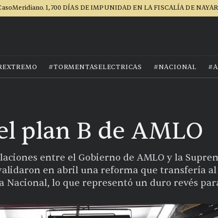
asoMeridiano. 1,700 DÍAS DE IMPUNIDAD EN LA FISCALÍA DE NAYA
REXTREMO
#TORMENTASELECTRICAS
#NACIONAL
#A
el plan B de AMLO
elaciones entre el Gobierno de AMLO y la Supre
validaron en abril una reforma que transfería al 
ia Nacional, lo que representó un duro revés pa