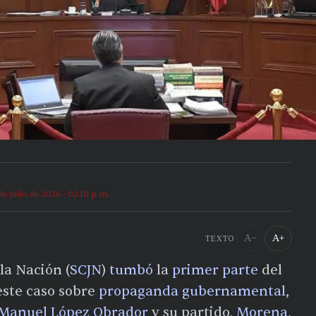
de julio de 2026 · 02:10 p.m.
A−
A+
TEXTO
 la Nación (
SCJN
)
tumbó
la
primer parte
del
 este caso sobre
propaganda gubernamental
,
 Manuel López Obrador
y su partido,
Morena
,