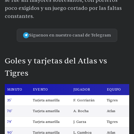
se fue sin mayores sobresaltos, con porteros
poco exigidos y un juego cortado por las faltas
constantes.
Síguenos en nuestro canal de Telegram
Goles y tarjetas del Atlas vs
Tigres
MINUTO
EVENTO
JUGADOR
EQUIPO
35'
Tarjeta amarilla
F. Gorriarán
Tigres
70'
Tarjeta amarilla
A. Rocha
Atlas
79'
Tarjeta amarilla
J. Garza
Tigres
90'
Tarjeta amarilla
L. Gamboa
Atlas