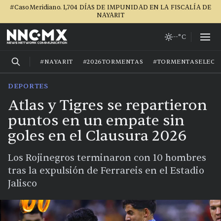
#CasoMeridiano. 1,704 DÍAS DE IMPUNIDAD EN LA FISCALÍA DE
NAYARIT
--°C
#NAYARIT
#2026TORMENTAS
#TORMENTASELECT
DEPORTES
Atlas y Tigres se repartieron
puntos en un empate sin
goles en el Clausura 2026
Los Rojinegros terminaron con 10 hombres
tras la expulsión de Ferrareis en el Estadio
Jalisco