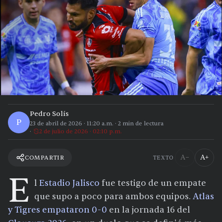
Pedro Solís
P
23 de abril de 2026
·
11:20 a.m.
·
2
min de lectura
2 de julio de 2026 · 02:10 p.m.
A−
A+
COMPARTIR
TEXTO
E
l
Estadio Jalisco
fue testigo de un empate
que supo a poco para ambos equipos.
Atlas
y Tigres empataron 0-0
en la jornada 16 del