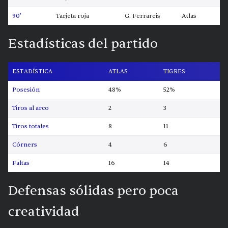
90'
Tarjeta roja
G. Ferrareis
Atlas
Estadísticas del partido
ESTADÍSTICA
ATLAS
TIGRES
Posesión
48%
52%
Tiros al arco
2
3
Tiros totales
8
11
Córners
4
6
Faltas
16
14
Defensas sólidas pero poca
creatividad