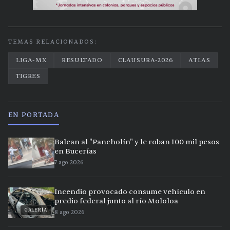
TEMAS RELACIONADOS:
LIGA-MX
RESULTADO
CLAUSURA-2026
ATLAS
TIGRES
EN PORTADA
Balean al "Pancholín" y le roban 100 mil pesos
en Bucerías
7 ago 2026
Incendio provocado consume vehículo en
predio federal junto al río Mololoa
GALERÍA
8 ago 2026