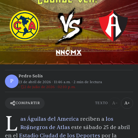
Pedro Solís
P
23 de abril de 2026
·
11:46 a.m.
·
2
min de lectura
2 de julio de 2026 · 02:10 p.m.
A−
A+
COMPARTIR
TEXTO
L
as Águilas del America
reciben a
los
Rojinegros de Atlas
este sábado 25 de abril
en el
Estadio Ciudad de los Deportes
por la