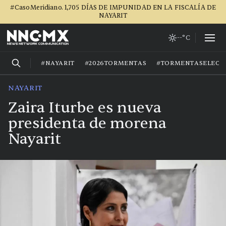
#CasoMeridiano. 1,705 DÍAS DE IMPUNIDAD EN LA FISCALÍA DE
NAYARIT
--°C
#NAYARIT
#2026TORMENTAS
#TORMENTASELECT
NAYARIT
Zaira Iturbe es nueva
presidenta de morena
Nayarit