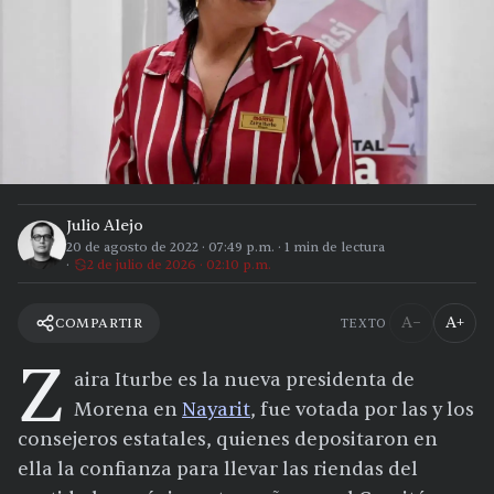
Julio Alejo
20 de agosto de 2022
·
07:49 p.m.
·
1
min de lectura
2 de julio de 2026 · 02:10 p.m.
A−
A+
COMPARTIR
TEXTO
Z
aira Iturbe es la nueva presidenta de
Morena en
Nayarit
, fue votada por las y los
consejeros estatales, quienes depositaron en
ella la confianza para llevar las riendas del