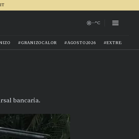
IT
--°C
NIZO
#GRANIZOCALOR
#AGOSTO2026
#EXTREMOCIU
rsal bancaria.