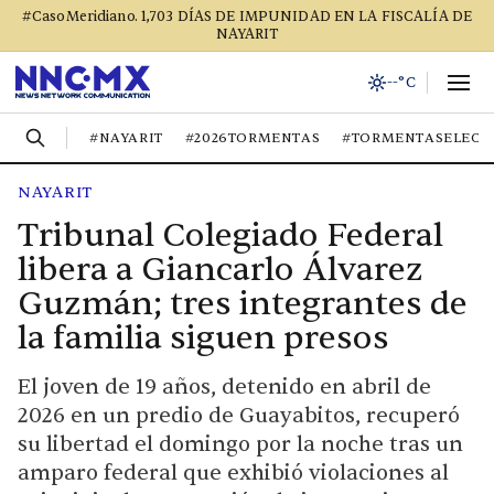
#CasoMeridiano. 1,703 DÍAS DE IMPUNIDAD EN LA FISCALÍA DE
NAYARIT
--°C
#NAYARIT
#2026TORMENTAS
#TORMENTASELECT
NAYARIT
Tribunal Colegiado Federal
libera a Giancarlo Álvarez
Guzmán; tres integrantes de
la familia siguen presos
El joven de 19 años, detenido en abril de
2026 en un predio de Guayabitos, recuperó
su libertad el domingo por la noche tras un
amparo federal que exhibió violaciones al