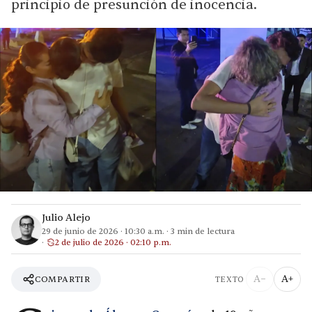
principio de presunción de inocencia.
Julio Alejo
29 de junio de 2026
·
10:30 a.m.
·
3
min de lectura
2 de julio de 2026 · 02:10 p.m.
A−
A+
COMPARTIR
TEXTO