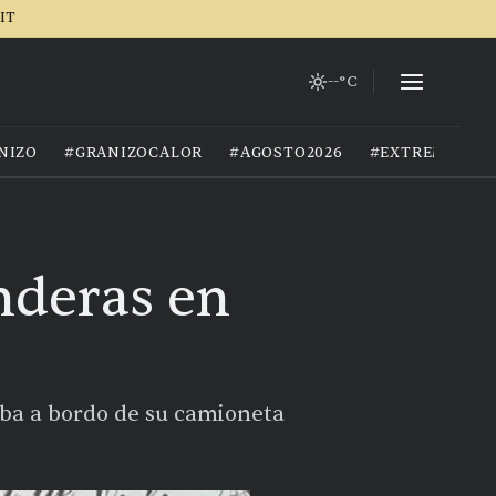
IT
--°C
NIZO
#GRANIZOCALOR
#AGOSTO2026
#EXTREMOCIU
nderas en
aba a bordo de su camioneta