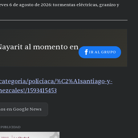
eves 6 de agosto de 2026: tormentas eléctricas, granizo y
 Nayarit al momento en
IR AL GRUPO
categoria/policiaca/%C2%A1santiago-y-
mezcales!/1593415453
nos en Google News
PUBLICIDAD