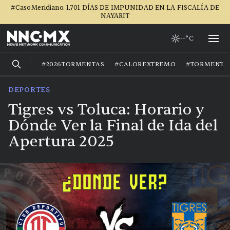
#CasoMeridiano. 1,701 DÍAS DE IMPUNIDAD EN LA FISCALÍA DE
NAYARIT
--°C
#2026TORMENTAS
#CALOREXTREMO
#TORMENTA
DEPORTES
Tigres vs Toluca: Horario y
Dónde Ver la Final de Ida del
Apertura 2025