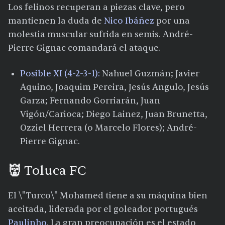
Los felinos recuperan a piezas clave, pero
mantienen la duda de
Nico Ibáñez
por una
molestia muscular sufrida en semis. André-
Pierre Gignac comandará el ataque.
Posible XI (4-2-3-1):
Nahuel Guzmán; Javier
Aquino, Joaquim Pereira, Jesús Angulo, Jesús
Garza; Fernando Gorriarán, Juan
Vigón/Carioca; Diego Lainez, Juan Brunetta,
Ozziel Herrera (o Marcelo Flores); André-
Pierre Gignac.​
👹 Toluca FC
El \"Turco\" Mohamed tiene a su máquina bien
aceitada, liderada por el goleador portugués
Paulinho
. La gran preocupación es el estado