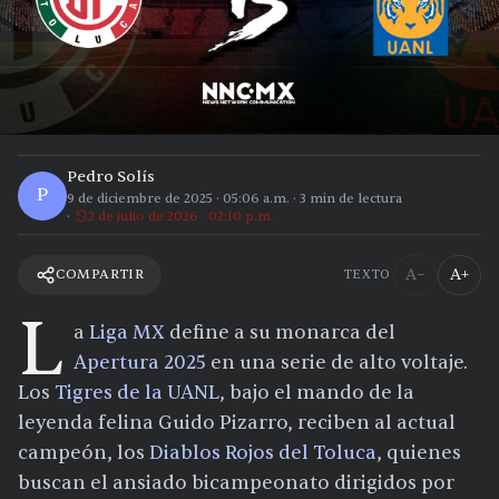
Pedro Solís
P
9 de diciembre de 2025
·
05:06 a.m.
·
3
min de lectura
2 de julio de 2026 · 02:10 p.m.
A−
A+
COMPARTIR
TEXTO
L
a
Liga MX
define a su monarca del
Apertura 2025
en una serie de alto voltaje.
Los
Tigres de la UANL
, bajo el mando de la
leyenda felina Guido Pizarro, reciben al actual
campeón, los
Diablos Rojos del Toluca
, quienes
buscan el ansiado bicampeonato dirigidos por