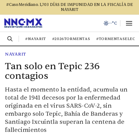
#CasoMeridiano. 1,703 DÍAS DE IMPUNIDAD EN LA FISCALÍA DE
NAYARIT
--°C
#NAYARIT
#2026TORMENTAS
#TORMENTASELECT
NAYARIT
Tan solo en Tepic 236
contagios
Hasta el momento la entidad, acumula un
total de 1941 decesos por la enfermedad
originada en el virus SARS-CoV-2, sin
embargo solo Tepic, Bahía de Banderas y
Santiago Ixcuintla superan la centena de
fallecimientos