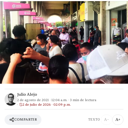
Julio Alejo
2 de agosto de 2021
·
12:04 a.m.
·
3
min de lectura
2 de julio de 2026 · 02:09 p.m.
A−
A+
COMPARTIR
TEXTO