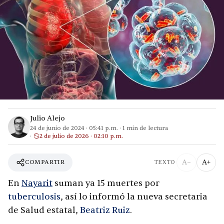
Julio Alejo
24 de junio de 2024
·
05:41 p.m.
·
1
min de lectura
2 de julio de 2026 · 02:10 p.m.
A−
A+
COMPARTIR
TEXTO
En
Nayarit
suman ya 15 muertes por
tuberculosis
, así lo informó la nueva secretaria
de Salud estatal,
Beatriz Ruiz
.