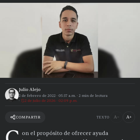
Julio Alejo
2 de febrero de 2022
·
05:37 a.m.
·
2
min de lectura
2 de julio de 2026 · 02:09 p.m.
A−
A+
COMPARTIR
TEXTO
C
on el propósito de ofrecer ayuda