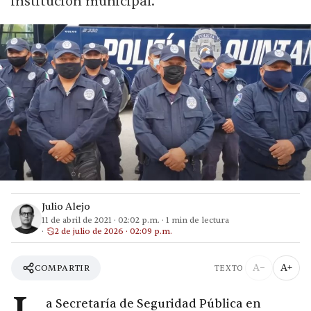
institución municipal.
Julio Alejo
11 de abril de 2021
·
02:02 p.m.
·
1
min de lectura
2 de julio de 2026 · 02:09 p.m.
A−
A+
COMPARTIR
TEXTO
a Secretaría de Seguridad Pública en