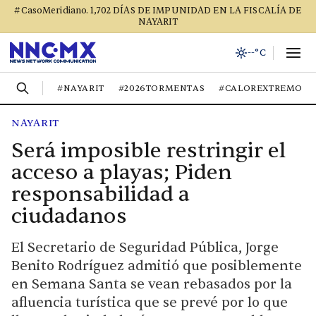
#CasoMeridiano. 1,702 DÍAS DE IMPUNIDAD EN LA FISCALÍA DE
NAYARIT
--°C
#NAYARIT
#2026TORMENTAS
#CALOREXTREMO
NAYARIT
Será imposible restringir el
acceso a playas; Piden
responsabilidad a
ciudadanos
El Secretario de Seguridad Pública, Jorge
Benito Rodríguez admitió que posiblemente
en Semana Santa se vean rebasados por la
afluencia turística que se prevé por lo que