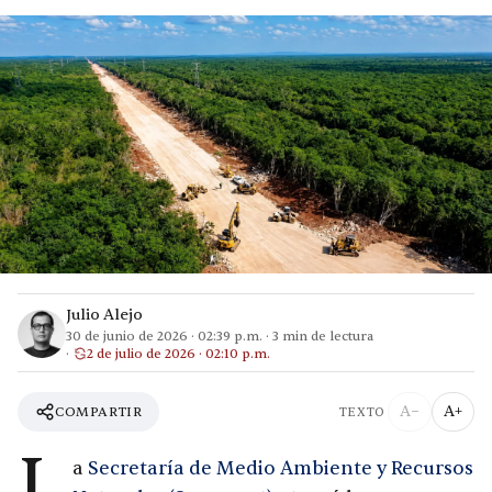
Julio Alejo
30 de junio de 2026
·
02:39 p.m.
·
3
min de lectura
2 de julio de 2026 · 02:10 p.m.
A−
A+
COMPARTIR
TEXTO
L
a
Secretaría de Medio Ambiente y Recursos