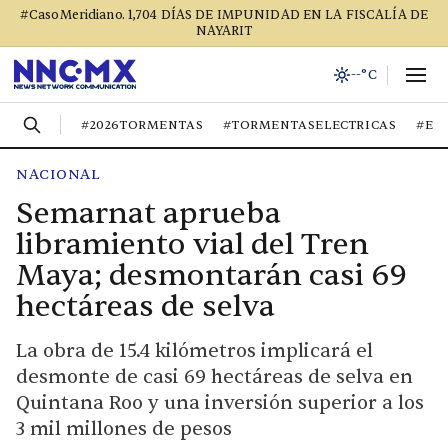
#CasoMeridiano. 1,704 DÍAS DE IMPUNIDAD EN LA FISCALÍA DE
NAYARIT
--°C
#2026TORMENTAS
#TORMENTASELECTRICAS
#EL
NACIONAL
Semarnat aprueba
libramiento vial del Tren
Maya; desmontarán casi 69
hectáreas de selva
La obra de 15.4 kilómetros implicará el
desmonte de casi 69 hectáreas de selva en
Quintana Roo y una inversión superior a los
3 mil millones de pesos