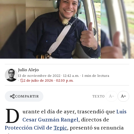
Julio Alejo
13 de noviembre de 2022
·
12:42 a.m.
·
1
min de lectura
2 de julio de 2026 · 02:10 p.m.
A−
A+
COMPARTIR
TEXTO
D
urante el día de ayer, trascendió que
Luis
Cesar Guzmán Rangel
, directos de
Protección Civil de
Tepic
, presentó su renuncia