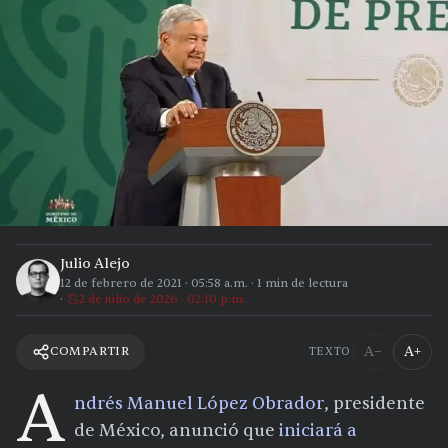
Julio Alejo
12 de febrero de 2021
·
05:58 a.m.
·
1
min de lectura
2 de julio de 2026 · 02:10 p.m.
A−
A+
COMPARTIR
TEXTO
A
ndrés Manuel López Obrador
, presidente
de México, anunció que
iniciará a