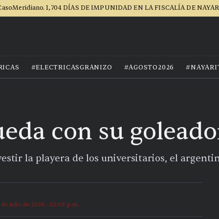
asoMeridiano. 1,704 DÍAS DE IMPUNIDAD EN LA FISCALÍA DE NAYA
RICAS
#ELECTRICASGRANIZO
#AGOSTO2026
#NAYARI
eda con su golead
tir la playera de los universitarios, el argentin
 de julio de 2026 · 02:09 p.m.