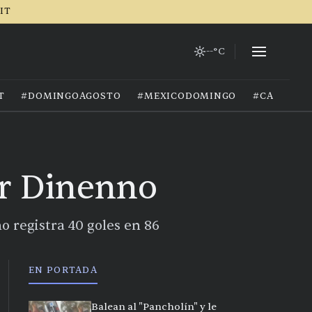
RIT
--°C
T
#DOMINGOAGOSTO
#MEXICODOMINGO
#CALOREX
or Dinenno
o registra 40 goles en 86
EN PORTADA
Balean al "Pancholín" y le