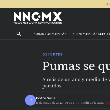
#C
#2026TORMENTAS
#TORMENTASELECT
DEPORTES
Pumas se qu
A más de un año y medio de ves
partidos
Pedro Solís
P
11 de mayo de 2022
·
08:31 p.m.
·
1
min de lectura
2