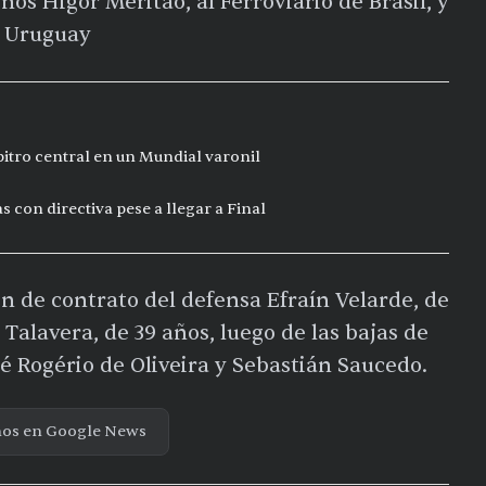
leños
Higor Meritão
, al Ferroviario de Brasil, y
e Uruguay
bitro central en un Mundial varonil
s con directiva pese a llegar a Final
n de contrato del defensa
Efraín Velarde
, de
 Talavera
, de 39 años, luego de las bajas de
sé Rogério de Oliveira
y
Sebastián Saucedo
.
nos en Google News