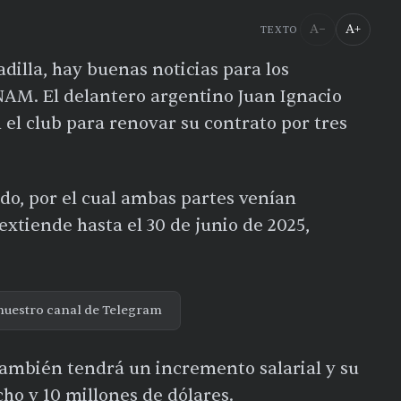
A−
A+
TEXTO
illa, hay buenas noticias para los
NAM. El delantero argentino
Juan Ignacio
el club para r
enovar su contrato por tres
do, por el cual ambas partes venían
extiende hasta el
30 de junio de 2025
,
nuestro canal de Telegram
 también
tendrá un incremento salarial y su
cho y 10 millones de dólares.