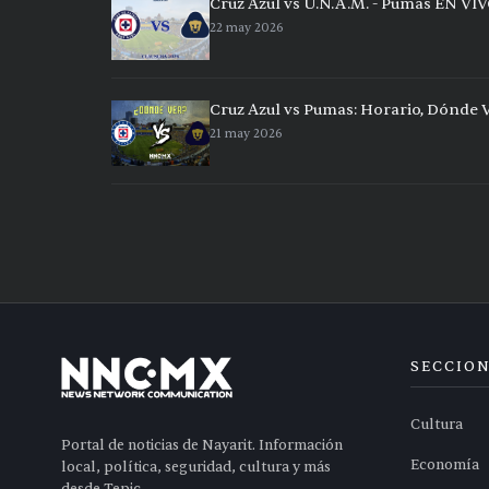
Cruz Azul vs U.N.A.M. - Pumas EN VIV
22 may 2026
Cruz Azul vs Pumas: Horario, Dónde 
21 may 2026
SECCIO
Cultura
Portal de noticias de Nayarit. Información
Economía
local, política, seguridad, cultura y más
desde Tepic.