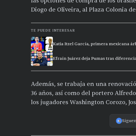
las opciones de compra de los brasi
Diogo de Oliveira
, al Plaza Colonia d
TE PUEDE INTERESAR
Katia Itzel García, primera mexicana ár
Efraín Juárez deja Pumas tras diferencia
Además, se trabaja en una renovació
36 años, así como del portero
Alfredo
los jugadores
Washington Corozo
,
Jo
Sígue