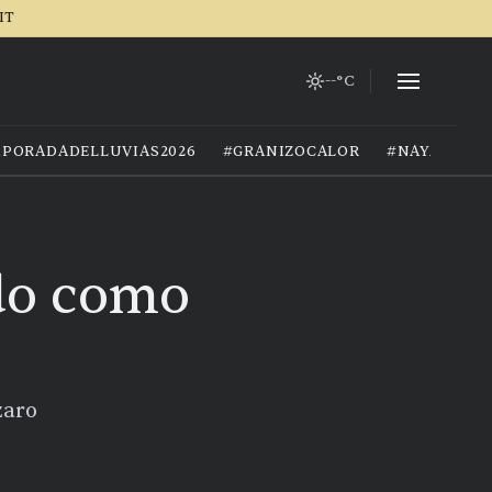
IT
--°C
PORADADELLUVIAS2026
#GRANIZOCALOR
#NAYARIT
ido como
zaro