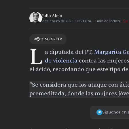
Julio Alejo
2 de enero de 2021
·
09:53 a.m.
·
1
min de lectura
2
COMPARTIR
L
a diputada del PT,
Margarita Ga
de violencia
contra las mujeres
el ácido, recordando que este tipo d
“Se considera que los ataque con áci
premeditada, donde las mujeres jóve
Síguenos en 