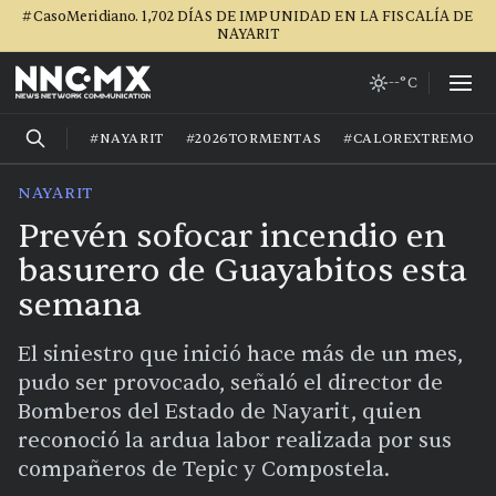
#CasoMeridiano. 1,702 DÍAS DE IMPUNIDAD EN LA FISCALÍA DE
NAYARIT
--°C
#NAYARIT
#2026TORMENTAS
#CALOREXTREMO
NAYARIT
Prevén sofocar incendio en
basurero de Guayabitos esta
semana
El siniestro que inició hace más de un mes,
pudo ser provocado, señaló el director de
Bomberos del Estado de Nayarit, quien
reconoció la ardua labor realizada por sus
compañeros de Tepic y Compostela.