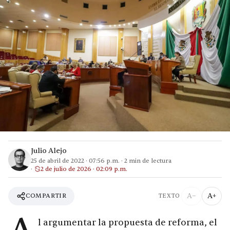
Julio Alejo
25 de abril de 2022
·
07:56 p.m.
·
2
min de lectura
2 de julio de 2026 · 02:09 p.m.
A−
A+
COMPARTIR
TEXTO
l argumentar la propuesta de reforma, el