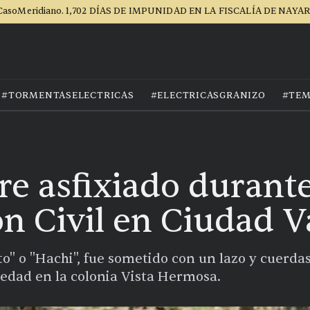
CasoMeridiano. 1,702 DÍAS DE IMPUNIDAD EN LA FISCALÍA DE NAYAR
#TORMENTASELECTRICAS
#ELECTRICASGRANIZO
#TEM
re asfixiado durant
n Civil en Ciudad V
to" o "Hachi", fue sometido con un lazo y cuerd
 edad en la colonia Vista Hermosa.