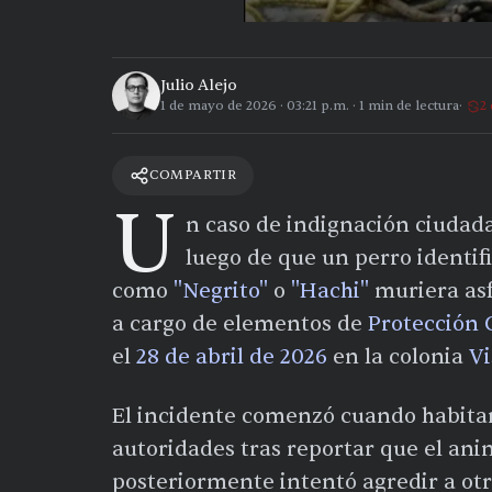
Julio Alejo
1 de mayo de 2026
·
03:21 p.m.
·
1
min de lectura
2 
COMPARTIR
U
n caso de indignación ciudad
luego de que un perro identif
como
"Negrito"
o
"Hachi"
muriera asf
a cargo de elementos de
Protección C
el
28 de abril de 2026
en la colonia
V
El incidente comenzó cuando habitant
autoridades tras reportar que el an
posteriormente intentó agredir a ot