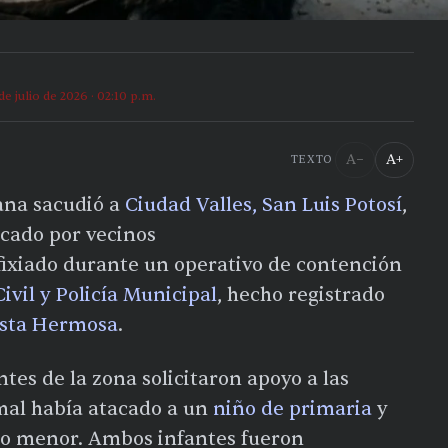
de julio de 2026 · 02:10 p.m.
A−
A+
TEXTO
ana sacudió a
Ciudad Valles, San Luis Potosí
,
icado por vecinos
ixiado durante un operativo de contención
ivil y Policía Municipal
, hecho registrado
ista Hermosa
.
es de la zona solicitaron apoyo a las
imal había atacado a un
niño de primaria
y
ro menor. Ambos infantes fueron