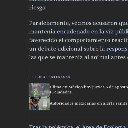
riesgo.
Paralelamente, vecinos acusaron que
mantenía
encadenado en la vía públ
favorecido el comportamiento reactiv
un debate adicional sobre la
respons
las que se mantenía al animal antes 
TE PUEDE INTERESAR
Clima en México hoy jueves 6 de agosto
15 ciudades
Autoridades mexicanas en alerta sanitar
Tras la polémica, el
área de Ecología