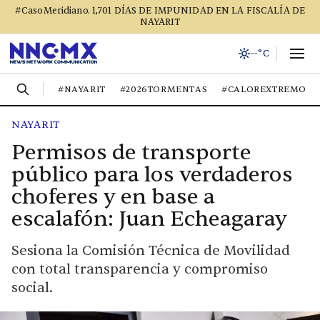
#CasoMeridiano. 1,701 DÍAS DE IMPUNIDAD EN LA FISCALÍA DE
NAYARIT
--°C
#NAYARIT
#2026TORMENTAS
#CALOREXTREMO
NAYARIT
Permisos de transporte
público para los verdaderos
choferes y en base a
escalafón: Juan Echeagaray
Sesiona la Comisión Técnica de Movilidad
con total transparencia y compromiso
social.