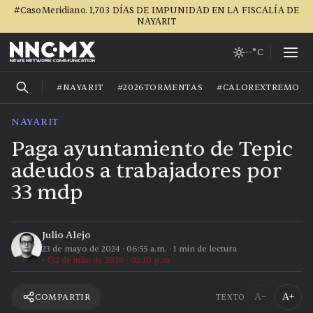
#CasoMeridiano. 1,703 DÍAS DE IMPUNIDAD EN LA FISCALÍA DE
NAYARIT
--°C
#NAYARIT
#2026TORMENTAS
#CALOREXTREMO
NAYARIT
Paga ayuntamiento de Tepic
adeudos a trabajadores por
33 mdp
Julio Alejo
23 de mayo de 2024
·
06:55 a.m.
·
1
min de lectura
2 de julio de 2026 · 02:10 p.m.
A−
A+
COMPARTIR
TEXTO