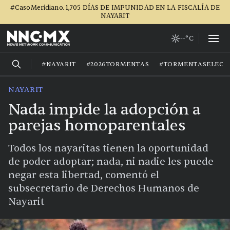
#CasoMeridiano. 1,705 DÍAS DE IMPUNIDAD EN LA FISCALÍA DE
NAYARIT
--°C
#NAYARIT
#2026TORMENTAS
#TORMENTASELECT
NAYARIT
Nada impide la adopción a
parejas homoparentales
Todos los nayaritas tienen la oportunidad
de poder adoptar; nada, ni nadie les puede
negar esta libertad, comentó el
subsecretario de Derechos Humanos de
Nayarit