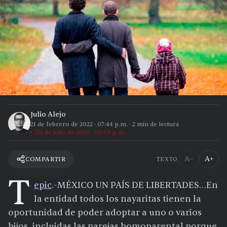
Julio Alejo
21 de febrero de 2022
·
07:44 p.m.
·
2
min de lectura
2 de julio de 2026 · 02:09 p.m.
A−
A+
COMPARTIR
TEXTO
T
epic
.-MÉXICO UN PAÍS DE LIBERTADES…En
la entidad todos los nayaritas tienen la
oportunidad de poder adoptar a uno o varios
hijos, incluidas las parejas homoparental porque