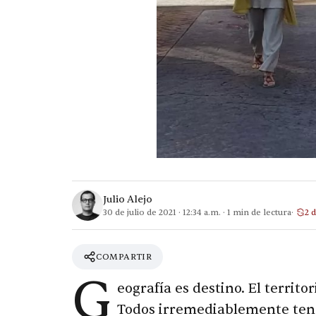
Julio Alejo
30 de julio de 2021
·
12:34 a.m.
·
1
min de lectura
2 
COMPARTIR
G
eografía es destino. El territo
Todos irremediablemente tend