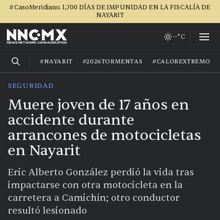
#CasoMeridiano. 1,700 DÍAS DE IMPUNIDAD EN LA FISCALÍA DE
NAYARIT
--°C
#NAYARIT
#2026TORMENTAS
#CALOREXTREMO
SEGURIDAD
Muere joven de 17 años en
accidente durante
arrancones de motocicletas
en Nayarit
Eric Alberto González perdió la vida tras
impactarse con otra motocicleta en la
carretera a Camichín; otro conductor
resultó lesionado