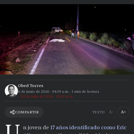
Obed Torres
6 de junio de 2026
·
04:19 a.m.
·
1
min de lectura
2 de julio de 2026 · 02:10 p.m.
A−
A+
COMPARTIR
TEXTO
U
n joven de
17 años identificado como Eric