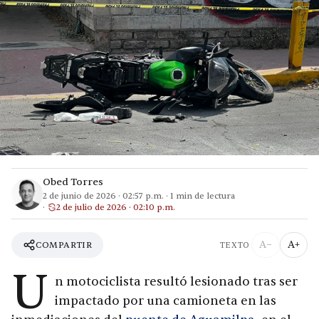
Obed Torres
2 de junio de 2026
·
02:57 p.m.
·
1
min de lectura
2 de julio de 2026 · 02:10 p.m.
A−
A+
COMPARTIR
TEXTO
U
n motociclista resultó lesionado tras ser
impactado por una camioneta en las