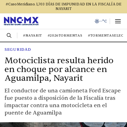
#CasoMeridiano. 1,703 DÍAS DE IMPUNIDAD EN LA FISCALÍA DE
NAYARIT
--°C
#NAYARIT
#2026TORMENTAS
#TORMENTASELECT
SEGURIDAD
Motociclista resulta herido
en choque por alcance en
Aguamilpa, Nayarit
El conductor de una camioneta Ford Escape
fue puesto a disposición de la Fiscalía tras
impactar contra una motocicleta en el
puente de Aguamilpa