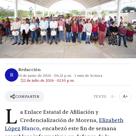
Redacción
R
14 de junio de 2026
·
06:21 p.m.
·
1
min de lectura
2 de julio de 2026 · 02:10 p.m.
A−
A+
COMPARTIR
TEXTO
L
a Enlace Estatal de Afiliación y
Credencialización de Morena,
Elizabeth
López
Blanco
, encabezó este fin de semana