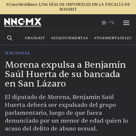
#CasoMeridiano. 1,704 DÍAS DE IMPUNIDAD EN LA FISCALÍA DE
NAYARIT
--°C
#NAYARIT
#2026TORMENTAS
#TORMENTASELECT
NACIONAL
Morena expulsa a Benjamín
Saúl Huerta de su bancada
en San Lázaro
El diputado de Morena, Benjamín Saúl
Huerta deberá ser expulsado del grupo
parlamentario, luego de que fuera
denunciado por un menor de edad quien lo
acuso del delito de abuso sexual.