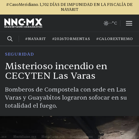
#CasoMeridiano. 1,702 DÍAS DE IMPUNIDAD EN LA FISCALÍA DE
NAYARIT
--°C
#NAYARIT
#2026TORMENTAS
#CALOREXTREMO
SEGURIDAD
Misterioso incendio en
CECYTEN Las Varas
Bomberos de Compostela con sede en Las
Varas y Guayabitos lograron sofocar en su
totalidad el fuego.