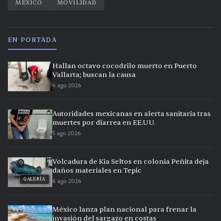
MÉXICO
MOVILIDAD
EN PORTADA
Hallan octavo cocodrilo muerto en Puerto
Vallarta; buscan la causa
6 ago 2026
Autoridades mexicanas en alerta sanitaria tras
muertes por diarrea en EE.UU.
5 ago 2026
Volcadura de Kia Seltos en colonia Peñita deja
daños materiales en Tepic
GALERÍA
6 ago 2026
México lanza plan nacional para frenar la
invasión del sargazo en costas