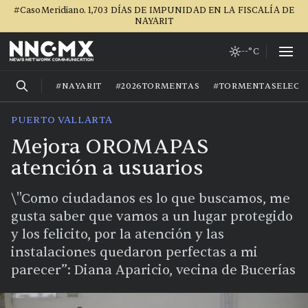
#CasoMeridiano. 1,703 DÍAS DE IMPUNIDAD EN LA FISCALÍA DE
NAYARIT
--°C
#NAYARIT
#2026TORMENTAS
#TORMENTASELECT
PUERTO VALLARTA
Mejora OROMAPAS
atención a usuarios
\"Como ciudadanos es lo que buscamos, me
gusta saber que vamos a un lugar protegido
y los felicito, por la atención y las
instalaciones quedaron perfectas a mi
parecer”: Diana Aparicio, vecina de Bucerías