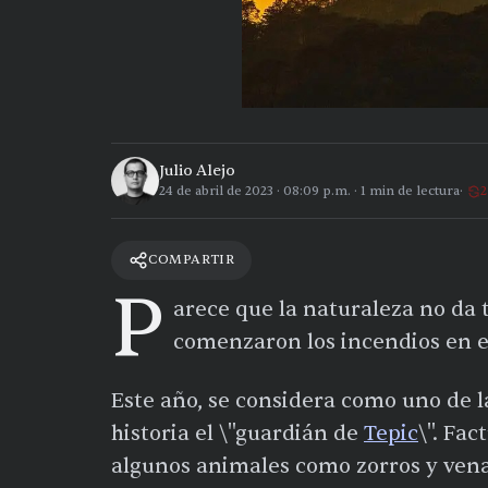
Julio Alejo
24 de abril de 2023
·
08:09 p.m.
·
1
min de lectura
2
COMPARTIR
P
arece que la naturaleza no da
comenzaron los incendios en el
Este año, se considera como uno de 
historia el \"guardián de
Tepic
\". Fac
algunos animales como zorros y vena