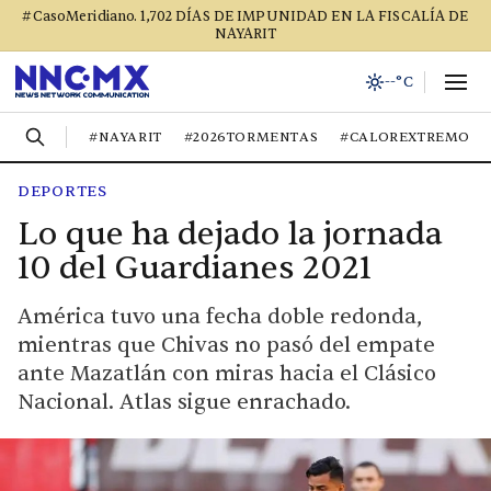
#CasoMeridiano. 1,702 DÍAS DE IMPUNIDAD EN LA FISCALÍA DE
NAYARIT
--°C
#NAYARIT
#2026TORMENTAS
#CALOREXTREMO
DEPORTES
Lo que ha dejado la jornada
10 del Guardianes 2021
América tuvo una fecha doble redonda,
mientras que Chivas no pasó del empate
ante Mazatlán con miras hacia el Clásico
Nacional. Atlas sigue enrachado.