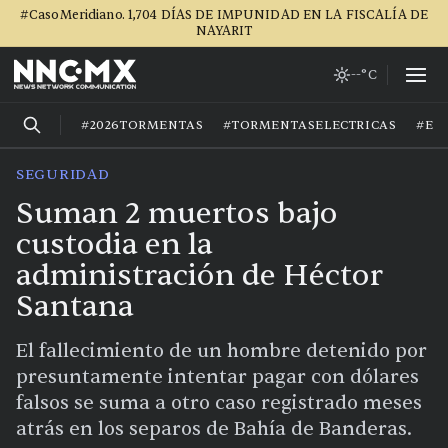
#CasoMeridiano. 1,704 DÍAS DE IMPUNIDAD EN LA FISCALÍA DE
NAYARIT
--°C
#2026TORMENTAS
#TORMENTASELECTRICAS
#EL
SEGURIDAD
Suman 2 muertos bajo
custodia en la
administración de Héctor
Santana
El fallecimiento de un hombre detenido por
presuntamente intentar pagar con dólares
falsos se suma a otro caso registrado meses
atrás en los separos de Bahía de Banderas.