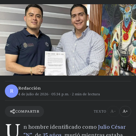
i
Redacción
R
4 de julio de 2026
·
05:34 p.m.
·
2
min de lectura
A−
A+
COMPARTIR
TEXTO
U
n hombre identificado como
Julio César
“N”
, de
35 años
, murió mientras estaba