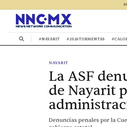
#
#NAYARIT
#2026TORMENTAS
#CALO
NAYARIT
La ASF denu
de Nayarit p
administrac
Denuncias penales por la Cuen