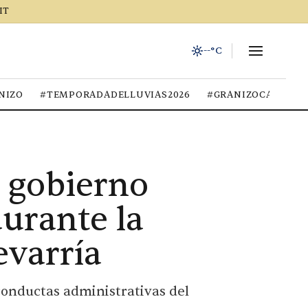
IT
--°C
NIZO
#TEMPORADADELLUVIAS2026
#GRANIZOCALOR
 gobierno
durante la
evarría
 conductas administrativas del