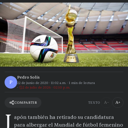
Pedro Solís
P
22 de junio de 2020
·
11:02 a.m.
·
1
min de lectura
2 de julio de 2026 · 02:10 p.m.
A−
A+
COMPARTIR
TEXTO
J
apón también ha retirado su candidatura
para albergar el Mundial de fútbol femenino