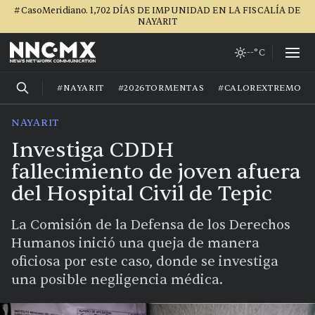
#CasoMeridiano. 1,702 DÍAS DE IMPUNIDAD EN LA FISCALÍA DE
NAYARIT
--°C
#NAYARIT
#2026TORMENTAS
#CALOREXTREMO
NAYARIT
Investiga CDDH
fallecimiento de joven afuera
del Hospital Civil de Tepic
La Comisión de la Defensa de los Derechos
Humanos inició una queja de manera
oficiosa por este caso, donde se investiga
una posible negligencia médica.