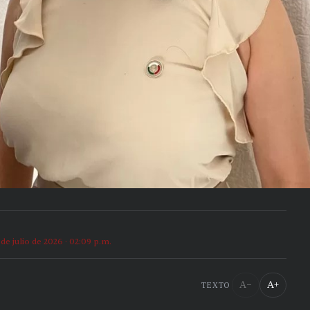
 de julio de 2026 · 02:09 p.m.
A−
A+
TEXTO