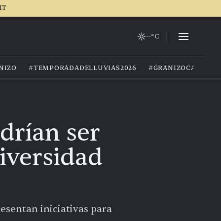
IT
--°C
NIZO
#TEMPORADADELLUVIAS2026
#GRANIZOCALOR
odrían ser
iversidad
resentan iniciativas para