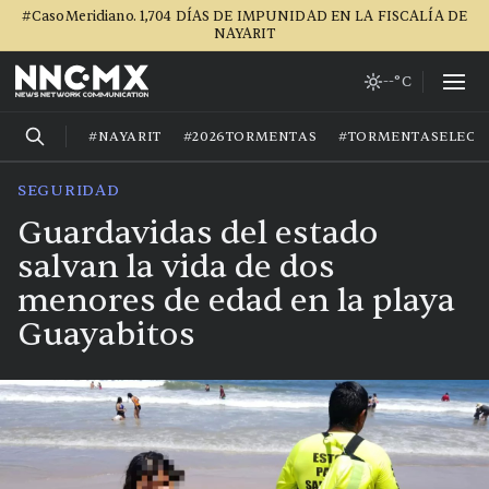
#CasoMeridiano. 1,704 DÍAS DE IMPUNIDAD EN LA FISCALÍA DE
NAYARIT
--°C
#NAYARIT
#2026TORMENTAS
#TORMENTASELECT
SEGURIDAD
Guardavidas del estado
salvan la vida de dos
menores de edad en la playa
Guayabitos