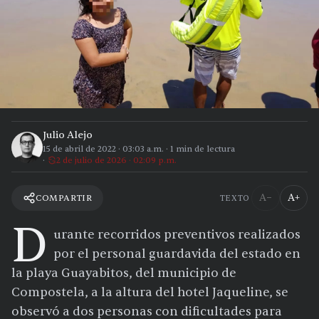
Julio Alejo
15 de abril de 2022
·
03:03 a.m.
·
1
min de lectura
2 de julio de 2026 · 02:09 p.m.
A−
A+
COMPARTIR
TEXTO
D
urante recorridos preventivos realizados
por el personal guardavida del estado en
la playa Guayabitos, del municipio de
Compostela, a la altura del hotel Jaqueline, se
observó a dos personas con dificultades para