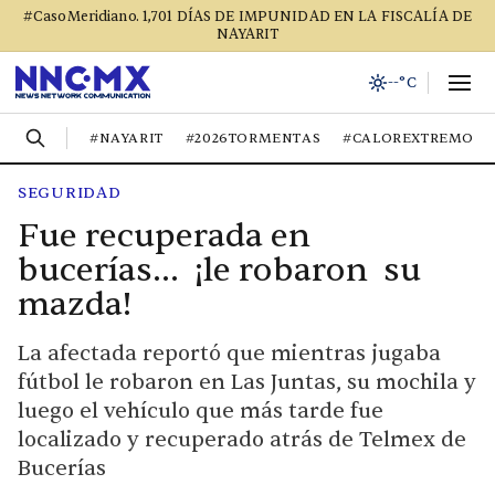
#CasoMeridiano. 1,701 DÍAS DE IMPUNIDAD EN LA FISCALÍA DE
NAYARIT
--°C
#NAYARIT
#2026TORMENTAS
#CALOREXTREMO
SEGURIDAD
Fue recuperada en
bucerías… ¡le robaron su
mazda!
La afectada reportó que mientras jugaba
fútbol le robaron en Las Juntas, su mochila y
luego el vehículo que más tarde fue
localizado y recuperado atrás de Telmex de
Bucerías