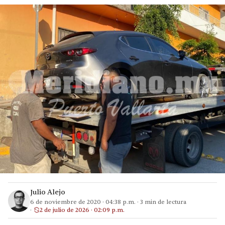
Julio Alejo
6 de noviembre de 2020
·
04:38 p.m.
·
3
min de lectura
2 de julio de 2026 · 02:09 p.m.