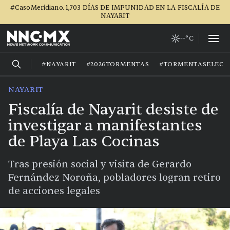
#CasoMeridiano. 1,703 DÍAS DE IMPUNIDAD EN LA FISCALÍA DE
NAYARIT
--°C
#NAYARIT
#2026TORMENTAS
#TORMENTASELECT
NAYARIT
Fiscalía de Nayarit desiste de
investigar a manifestantes
de Playa Las Cocinas
Tras presión social y visita de Gerardo
Fernández Noroña, pobladores logran retiro
de acciones legales