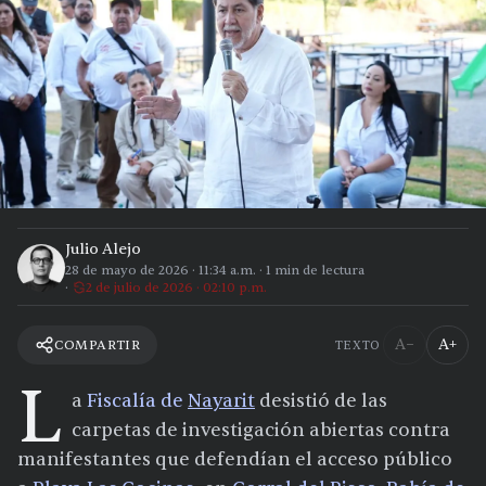
Julio Alejo
28 de mayo de 2026
·
11:34 a.m.
·
1
min de lectura
2 de julio de 2026 · 02:10 p.m.
A−
A+
COMPARTIR
TEXTO
L
a
Fiscalía de
Nayarit
desistió de las
carpetas de investigación abiertas contra
manifestantes que defendían el acceso público