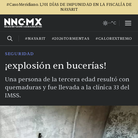
#CasoMeridiano. 1,701 DÍAS DE IMPUNIDAD EN LA FISCALÍA DE
NAYARIT
--°C
#NAYARIT
#2026TORMENTAS
#CALOREXTREMO
SEGURIDAD
¡explosión en bucerías!
Una persona de la tercera edad resultó con
quemaduras y fue llevada a la clínica 33 del
IMSS.