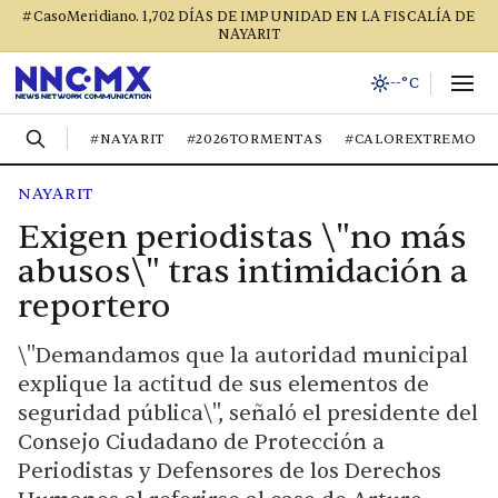
#CasoMeridiano. 1,702 DÍAS DE IMPUNIDAD EN LA FISCALÍA DE
NAYARIT
--°C
#NAYARIT
#2026TORMENTAS
#CALOREXTREMO
NAYARIT
Exigen periodistas \"no más
abusos\" tras intimidación a
reportero
\"Demandamos que la autoridad municipal
explique la actitud de sus elementos de
seguridad pública\", señaló el presidente del
Consejo Ciudadano de Protección a
Periodistas y Defensores de los Derechos