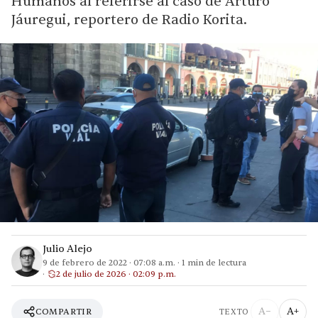
Humanos al referirse al caso de Arturo
Jáuregui, reportero de Radio Korita.
Julio Alejo
9 de febrero de 2022
·
07:08 a.m.
·
1
min de lectura
2 de julio de 2026 · 02:09 p.m.
A−
A+
COMPARTIR
TEXTO