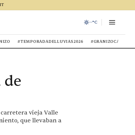
IT
--°C
NIZO
#TEMPORADADELLUVIAS2026
#GRANIZOCALOR
a de
carretera vieja Valle
miento, que llevaban a