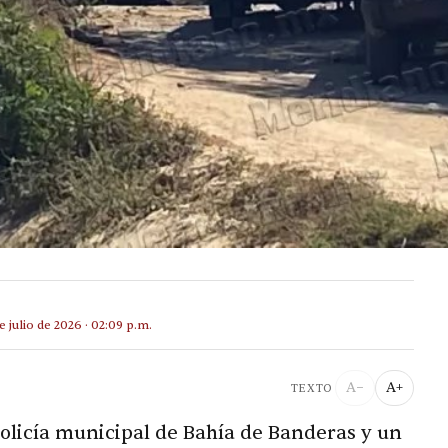
e julio de 2026 · 02:09 p.m.
A−
A+
TEXTO
olicía municipal de Bahía de Banderas y un