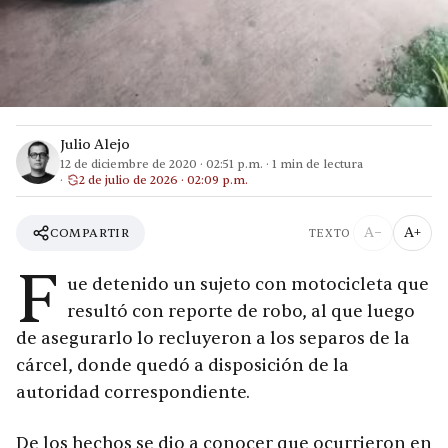
Julio Alejo
12 de diciembre de 2020
·
02:51 p.m.
·
1
min de lectura
2 de julio de 2026 · 02:09 p.m.
A−
A+
COMPARTIR
TEXTO
F
ue detenido un sujeto con motocicleta que
resultó con reporte de robo, al que luego
de asegurarlo lo recluyeron a los separos de la
cárcel, donde quedó a disposición de la
autoridad correspondiente.
De los hechos se dio a conocer que ocurrieron en