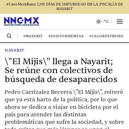
#CasoMeridiano. 1,701 DÍAS DE IMPUNIDAD EN LA FISCALÍA DE
NAYARIT
--°C
#NAYARIT
#2026TORMENTAS
#CALOREXTREMO
NAYARIT
\"El Mijis\" llega a Nayarit;
Se reúne con colectivos de
búsqueda de desaparecidos
Pedro Carrizalez Becerra \"El Mijis\", reiteró
que ya está harto de la política, por lo que
ahora se dedica a viajar en bicicleta por el
país para atender las distintas
problemáticas que sufre la sociedad, y sobre