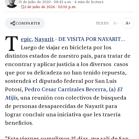
15 de julio de 2020
·
08:43 a.m.
·
4
min de lectura
2 de julio de 2026 · 02:10 p.m.
A−
A+
COMPARTIR
TEXTO
T
epic
,
Nayarit
.-
DE VISITA POR NAYARIT
…
Luego de viajar en bicicleta por los
distintos estados de nuestro país, para tratar de
encontrar y aplicar justicia a los diversos casos
que por su delicadeza no han tenido repuesta,
sostendrá el diputado federal por San Luis
Potosí,
Pedro Cesar Carrizales Becerra, (a)
El
Mijis
, una reunión con colectivos de búsqueda
de personas desaparecidas de Nayarit para
lograr concluir una iniciativa que les traería
beneficios.
“Este viernes cumplimos 15 días, me salí de San