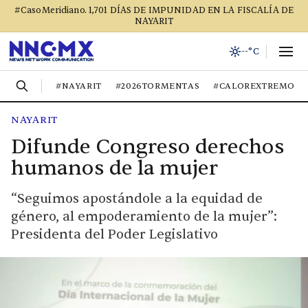
#CasoMeridiano. 1,701 DÍAS DE IMPUNIDAD EN LA FISCALÍA DE
NAYARIT
--°C
#NAYARIT
#2026TORMENTAS
#CALOREXTREMO
NAYARIT
Difunde Congreso derechos
humanos de la mujer
“Seguimos apostándole a la equidad de
género, al empoderamiento de la mujer”:
Presidenta del Poder Legislativo