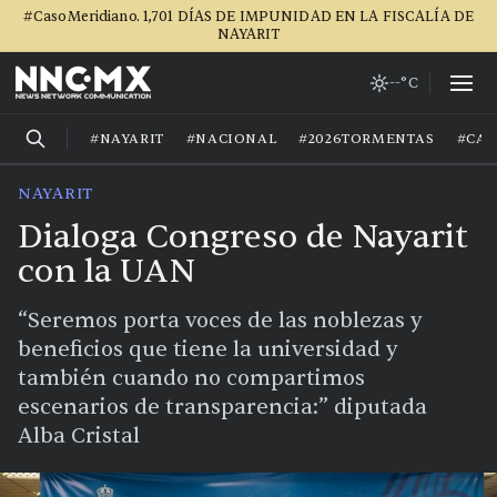
#CasoMeridiano. 1,701 DÍAS DE IMPUNIDAD EN LA FISCALÍA DE
NAYARIT
--°C
#NAYARIT
#NACIONAL
#2026TORMENTAS
#CA
NAYARIT
Dialoga Congreso de Nayarit
con la UAN
“Seremos porta voces de las noblezas y
beneficios que tiene la universidad y
también cuando no compartimos
escenarios de transparencia:” diputada
Alba Cristal