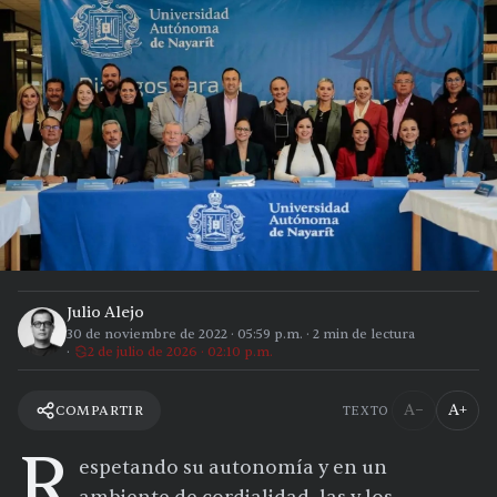
Julio Alejo
30 de noviembre de 2022
·
05:59 p.m.
·
2
min de lectura
2 de julio de 2026 · 02:10 p.m.
A−
A+
COMPARTIR
TEXTO
R
espetando su autonomía y en un